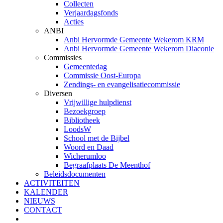
Collecten
Verjaardagsfonds
Acties
ANBI
Anbi Hervormde Gemeente Wekerom KRM
Anbi Hervormde Gemeente Wekerom Diaconie
Commissies
Gemeentedag
Commissie Oost-Europa
Zendings- en evangelisatiecommissie
Diversen
Vrijwillige hulpdienst
Bezoekgroep
Bibliotheek
LoodsW
School met de Bijbel
Woord en Daad
Wicherumloo
Begraafplaats De Meenthof
Beleidsdocumenten
ACTIVITEITEN
KALENDER
NIEUWS
CONTACT