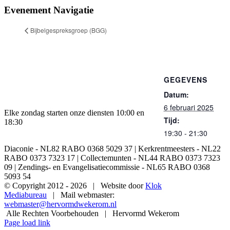
Evenement Navigatie
Bijbelgespreksgroep (BGG)
GEGEVENS
Datum:
6 februari 2025
Elke zondag starten onze diensten 10:00 en
Tijd:
18:30
19:30 - 21:30
Diaconie - NL82 RABO 0368 5029 37 | Kerkrentmeesters - NL22
RABO 0373 7323 17 | Collectemunten - NL44 RABO 0373 7323
09 | Zendings- en Evangelisatiecommissie - NL65 RABO 0368
5093 54
© Copyright 2012 -
2026 | Website door
Klok
Mediabureau
| Mail webmaster:
webmaster@hervormdwekerom.nl
Alle Rechten Voorbehouden | Hervormd Wekerom
Page load link