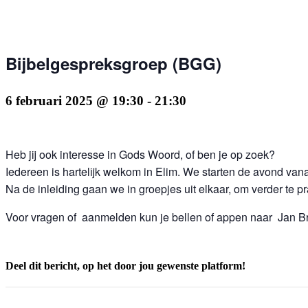
Bijbelgespreksgroep (BGG)
6 februari 2025 @ 19:30
-
21:30
Heb jij ook interesse in Gods Woord, of ben je op zoek?
Iedereen is hartelijk welkom in Elim. We starten de avond vanaf
Na de inleiding gaan we in groepjes uit elkaar, om verder te p
Voor vragen of aanmelden kun je bellen of appen naar Jan Br
Deel dit bericht, op het door jou gewenste platform!
Facebook
X
LinkedIn
Tumblr
Pinterest