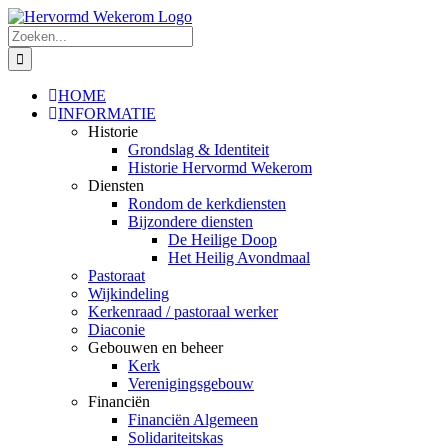
Ga
naar
Zoeken
inhoud
naar:
HOME
INFORMATIE
Historie
Grondslag & Identiteit
Historie Hervormd Wekerom
Diensten
Rondom de kerkdiensten
Bijzondere diensten
De Heilige Doop
Het Heilig Avondmaal
Pastoraat
Wijkindeling
Kerkenraad / pastoraal werker
Diaconie
Gebouwen en beheer
Kerk
Verenigingsgebouw
Financiën
Financiën Algemeen
Solidariteitskas