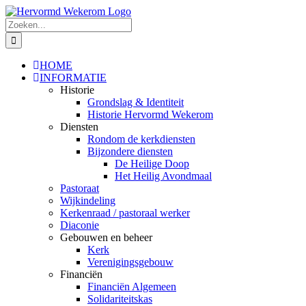
Ga
naar
Zoeken
inhoud
naar:
HOME
INFORMATIE
Historie
Grondslag & Identiteit
Historie Hervormd Wekerom
Diensten
Rondom de kerkdiensten
Bijzondere diensten
De Heilige Doop
Het Heilig Avondmaal
Pastoraat
Wijkindeling
Kerkenraad / pastoraal werker
Diaconie
Gebouwen en beheer
Kerk
Verenigingsgebouw
Financiën
Financiën Algemeen
Solidariteitskas