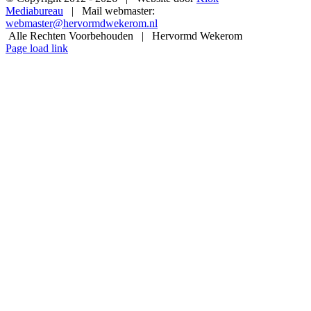
Mediabureau
| Mail webmaster:
webmaster@hervormdwekerom.nl
Alle Rechten Voorbehouden | Hervormd Wekerom
Page load link
Ga
naar
de
bovenkant