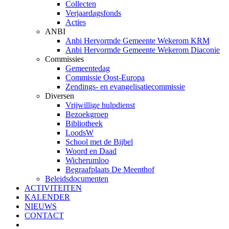
Collecten
Verjaardagsfonds
Acties
ANBI
Anbi Hervormde Gemeente Wekerom KRM
Anbi Hervormde Gemeente Wekerom Diaconie
Commissies
Gemeentedag
Commissie Oost-Europa
Zendings- en evangelisatiecommissie
Diversen
Vrijwillige hulpdienst
Bezoekgroep
Bibliotheek
LoodsW
School met de Bijbel
Woord en Daad
Wicherumloo
Begraafplaats De Meenthof
Beleidsdocumenten
ACTIVITEITEN
KALENDER
NIEUWS
CONTACT