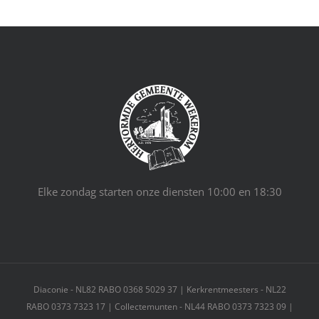
Elke zondag starten onze diensten 10:00 en 18:30
Diaconie - NL82 RABO 0368 5029 37 | Kerkrentmeesters - NL22
RABO 0373 7323 17 | Collectemunten - NL44 RABO 0373 7323 09 |