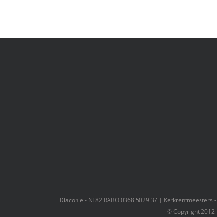
Diaconie - NL82 RABO 0368 5029 37 | Kerkrentmeesters 
© Copyright 2012 