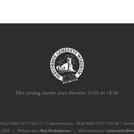
Elke zondag starten onze diensten 10:00 en 18:30
- NL22 RABO 0373 7323 17 | Collectemunten - NL44 RABO 0373 7323 09 | Zendin
-
2026 | Website door
Klok Mediabureau
| Mail webmaster:
webmaster@her