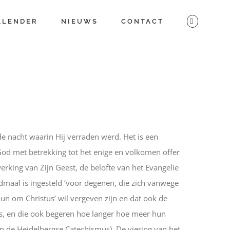
ALENDER
NIEUWS
CONTACT
de nacht waarin Hij verraden werd. Het is een
 God met betrekking tot het enige en volkomen offer
erking van Zijn Geest, de belofte van het Evangelie
ndmaal is ingesteld ‘voor degenen, die zich vanwege
n om Christus’ wil vergeven zijn en dat ook de
is, en die ook begeren hoe langer hoe meer hun
an de Heidelbergse Catechismus). De viering van het