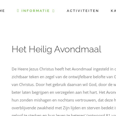
ME
INFORMATIE
ACTIVITEITEN
K
Het Heilig Avondmaal
De Heere Jezus Christus heeft het Avondmaal ingesteld in 
zichtbaar teken en zegel van de ontwijfelbare belofte van
van Christus. Door het gebruik daarvan wil God, door de w
beter laten begrijpen en verzegelen aan het hart. Het Avo
hun zonden mishagen en nochtans vertrouwen, dat deze hu
overblijvende zwakheid met Zijn lijden en sterven bedekt 
geloof te sterken en hun leven te beteren’ (antwoord 81 v