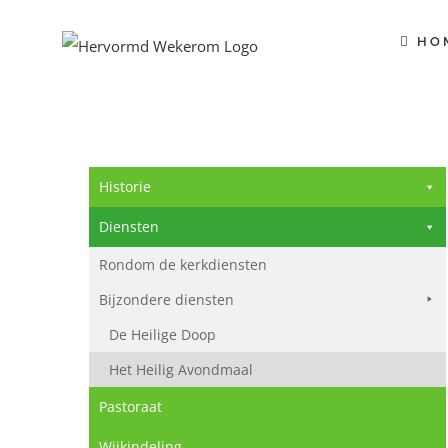
Ga
naar
HO
inhoud
Historie
Diensten
Rondom de kerkdiensten
Bijzondere diensten
De Heilige Doop
Het Heilig Avondmaal
Pastoraat
Wijkindeling