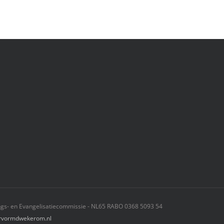
gs- en Evangelisatiecommissie - NL65 RABO 0368 5093 54
vormdwekerom.nl