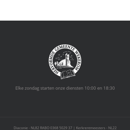
Elke zondag starten onze diensten 10:00 en 18:30
Diaconie - NL82 RABO 0368 5029 37 | Kerkrentmeesters - NL22