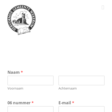
Ga
naar
inhoud
Naam
*
Voornaam
Achternaam
06 nummer
*
E-mail
*