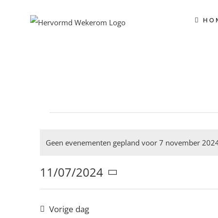
Ga
naar
HO
inhoud
Evenementen
Geen evenementen gepland voor 7 november 2024
Bericht
11/07/2024
in
Selecteer
een
datum.
Vorige dag