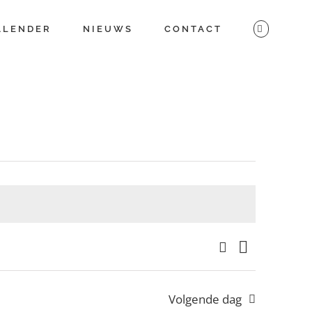
ALENDER
NIEUWS
CONTACT
Zoeken
Evenem
Evenem
Dag
weerga
Zoeken
Volgende dag
navigati